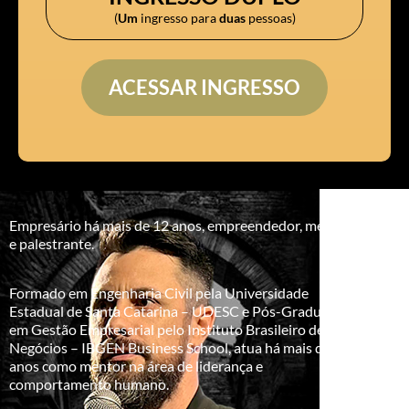
(
Um
ingresso para
duas
pessoas)
ACESSAR INGRESSO
Empresário há mais de 12 anos, empreendedor, mentor
e palestrante.
Formado em Engenharia Civil pela Universidade
Estadual de Santa Catarina – UDESC e Pós-Graduado
em Gestão Empresarial pelo Instituto Brasileiro de
Negócios – IBGEN Business School, atua há mais de 10
anos como mentor na área de liderança e
comportamento humano.