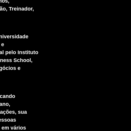
nos,
o, Treinador,
niversidade
 e
 pelo Instituto
iness School,
gócios e
scando
ano,
zações, sua
pessoas
s em vários