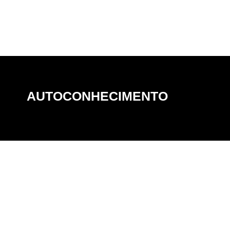
AUTOCONHECIMENTO
AUTOCONHECIMENTO
Descobrir mais sobre a si mesmo e melhorar
Muda
seus relacionamento, desempenho e gerar mais
insp
influência, formando times competentes e