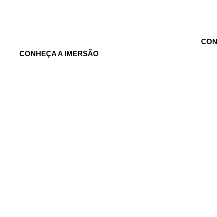
CON
CONHEÇA A IMERSÃO
VENDAS
Criar processos e gerar conex
vendas, para o seu negóci
co,
s