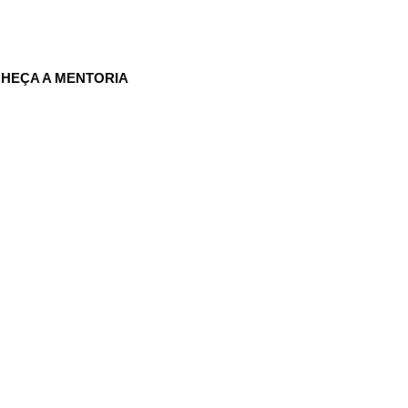
HEÇA A MENTORIA
ões que resultam em
o lucrar mais!