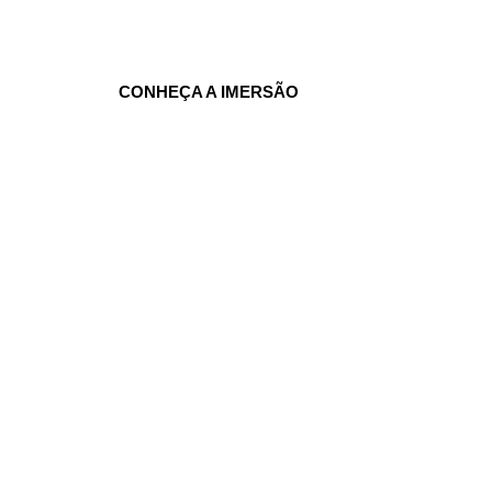
crescendo negócios.
CONHEÇA A IMERSÃO
ORATÓRIA
Construir um padrão único de apresentação em públi
aprimorar sua comunicação e te livrar de todos o
medos em comuncar-se com grandes públicos.