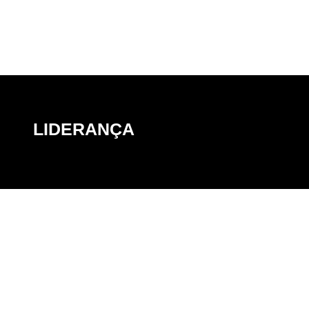
LIDERANÇA
LIDERANÇA
r comportamentos para ter uma liderança
Sair da estagn
iradora, construir metas, definir objetivos e
jorn
viver seu propósito.